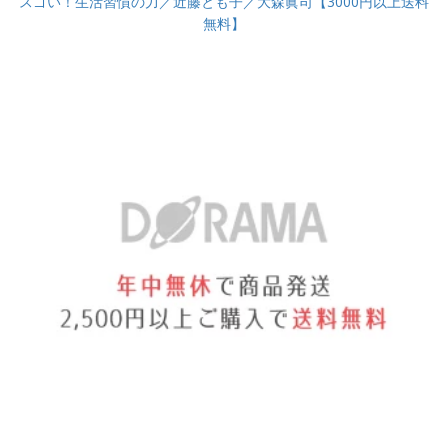
スゴい！生活習慣の力／近藤とも子／大森眞司【3000円以上送料
無料】