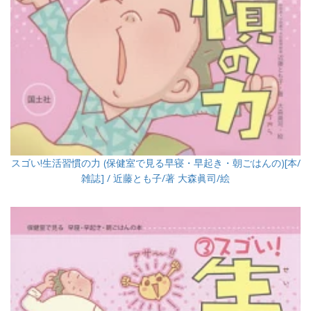
スゴい!生活習慣の力 (保健室で見る早寝・早起き・朝ごはんの)[本/
雑誌] / 近藤とも子/著 大森眞司/絵