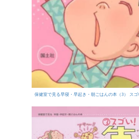
保健室で見る早寝・早起き・朝ごはんの本（3） スゴい