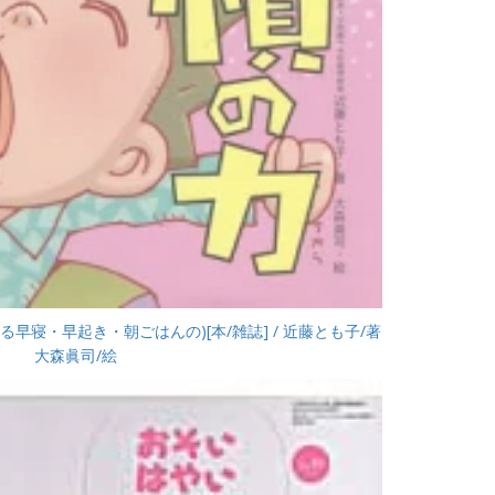
る早寝・早起き・朝ごはんの)[本/雑誌] / 近藤とも子/著
大森眞司/絵