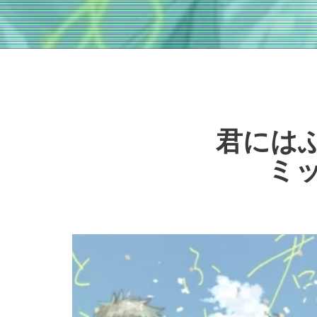
君にはふ
ミッ