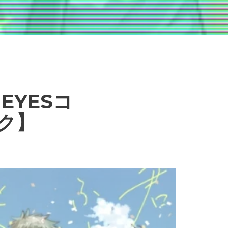
EYESコ
ック】