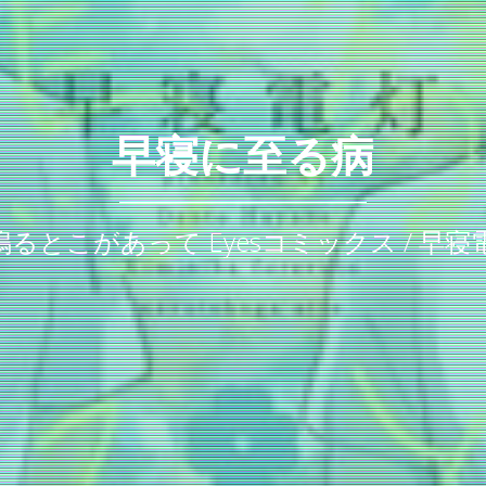
早寝に至る病
るとこがあって Eyesコミックス / 早寝