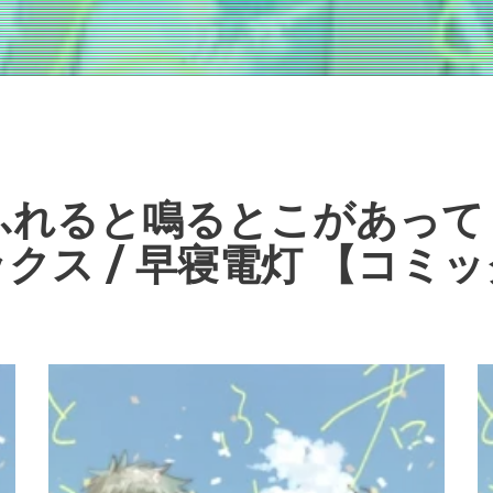
れると鳴るとこがあって 
クス / 早寝電灯 【コミ