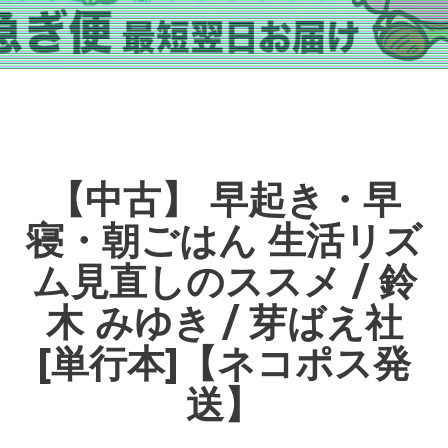
【中古】 早起き・早
寝・朝ごはん 生活リズ
ム見直しのススメ / 鈴
木 みゆき / 芽ばえ社
[単行本]【ネコポス発
送】