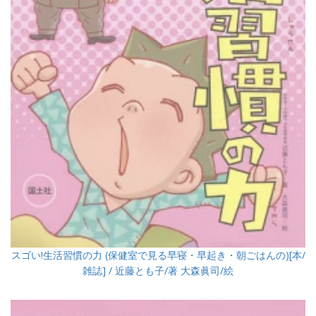
スゴい!生活習慣の力 (保健室で見る早寝・早起き・朝ごはんの)[本/
雑誌] / 近藤とも子/著 大森眞司/絵