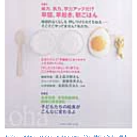
おそい・はやい・ひくい・たかい（no．39） 特集：体力、気力、