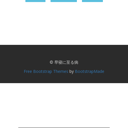
© 早寝に至る病
Free Bootstrap Themes
by
BootstrapMade