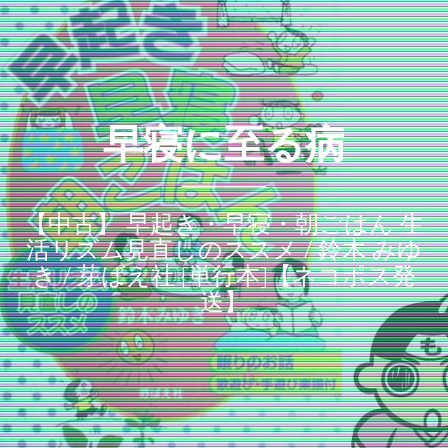
早寝に至る病
【中古】 早起き・早寝・朝ごはん 生
活リズム見直しのススメ / 鈴木 みゆ
き / 芽ばえ社 [単行本]【ネコポス発
送】