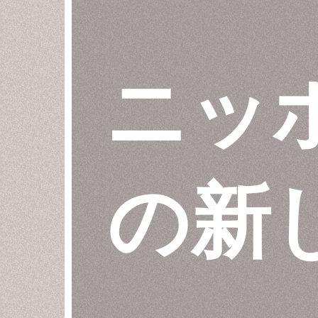
ニッ
の新