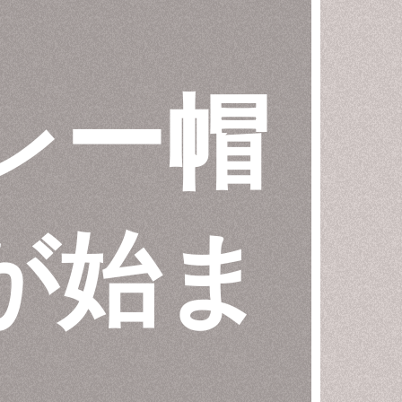
レー帽
が始ま