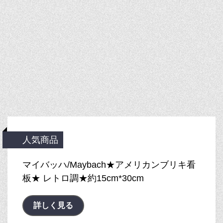
人気商品
マイバッハ/Maybach★アメリカンブリキ看
板★ レトロ調★約15cm*30cm
詳しく見る