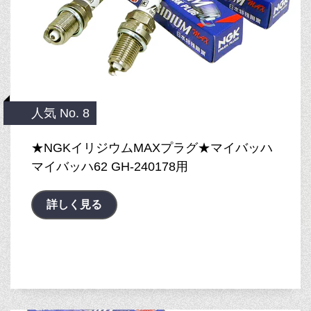
人気 No. 8
★NGKイリジウムMAXプラグ★マイバッハ
マイバッハ62 GH-240178用
詳しく見る