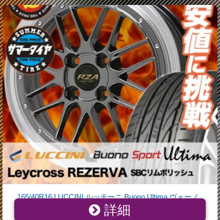
165/40R16 LUCCINI ルッチーニ Buono Ultima ヴォーノ
詳細
ウルティマ Leycross REZERVA レイクロス レゼルヴァ
サマータイヤホイール4本セット