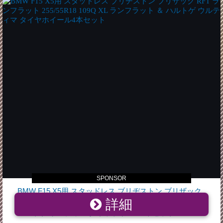
SPONSOR
BMW F15 X5用 スタッドレス ブリヂストン ブリザック
詳細
RFT ランフラット 255/55R18 109Q XL ランフラット ＆
ハルトゲ ウルティマ タイヤホイール4本セット