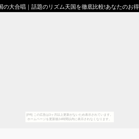
国の大合唱
｜
話題のリズム天国を徹底比較!あなたのお
[PR] この広告は3ヶ月以上更新がないため表示されています。
ホームページを更新後24時間以内に表示されなくなります。