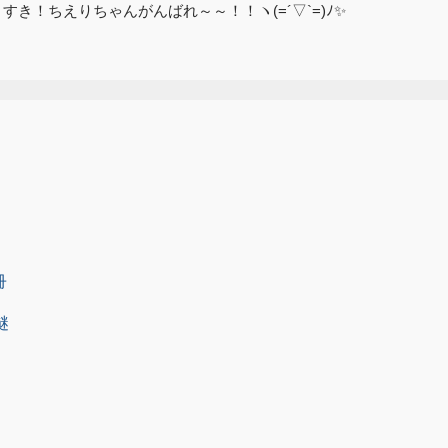
ね！すき！ちえりちゃんがんばれ～～！！ヽ(=´▽`=)ﾉ✨
ト
冊
謎