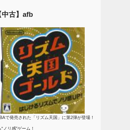
中古】afb
ーDSGBAで発売された「リズム天国」に第2弾が登場！
“ノリ感”ゲーム！