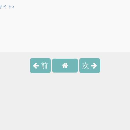
サイト♪
前
次