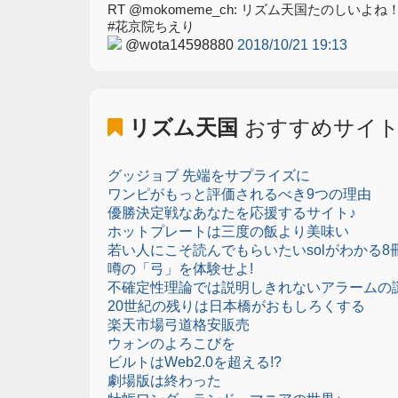
RT @mokomeme_ch: リズム天国たのしいよ
#花京院ちえり
@wota14598880
2018/10/21 19:13
リズム天国
おすすめサイ
グッジョブ 先端をサプライズに
ワンピがもっと評価されるべき9つの理由
優勝決定戦なあなたを応援するサイト♪
ホットプレートは三度の飯より美味い
若い人にこそ読んでもらいたいsolがわかる8
噂の「弓」を体験せよ!
不確定性理論では説明しきれないアラームの
20世紀の残りは日本橋がおもしろくする
楽天市場弓道格安販売
ウォンのよろこびを
ビルトはWeb2.0を超える!?
劇場版は終わった