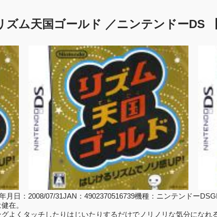
リズム天国ゴールド ／ニンテンドーDS 【
：2008/07/31JAN：4902370516739機種：ニンテンド
は健在。
グよくタッチしたりはじいたりするだけでノリノリな気分になれる