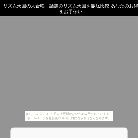
リズム天国の大合唱
｜
話題のリズム天国を徹底比較!あなたのお
をお手伝い
[PR] この広告は3ヶ月以上更新がないため表示されています。
ホームページを更新後24時間以内に表示されなくなります。