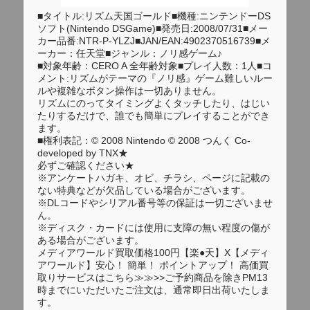
■タイトル:リズム天国ゴールド■機種:ニンテンドーDS
ソフト(Nintendo DSGame)■発売日:2008/07/31■メー
カー品番:NTR-P-YLZJ■JAN/EAN:4902370516739■メ
ーカー：任天堂■ジャンル：ノリ感ゲーム♪
■対象年齢：CERO A 全年齢対象■プレイ人数：1人■コ
メント:リズムがテーマの『ノリ感』ゲーム難しいルー
ルや複雑なボタン操作は一切ありません。
リズムにのってタイミングよくタッチしたり、はじい
たりするだけで、誰でも簡単にプレイすることができ
ます。
■権利表記：© 2008 Nintendo © 2008 つんく Co-
developed by TNX★
必ずご確認ください★
※アンケートハガキ、オビ、チラシ、ページに記載の
ない特典などが欠品している場合がございます。
※DLコードやシリアル番号等の保証は一切ございませ
ん。
※ディスク・カードには使用に支障の無い程度の傷が
ある場合がございます。
メディアワールド買取価格100円【楽●天】X【メディ
アワールド】安心！ 簡単！ ポイントアップ！ 高価買
取りサービスはこちら≫≫>>ご予約商品を除きPM13
時までにいただいたご注文は、通常即日出荷いたしま
す。