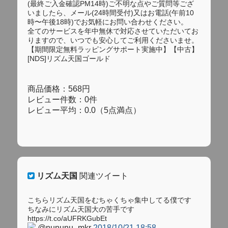
(最終ご入金確認PM14時)ご不明な点やご質問等ござ
いましたら、メール(24時間受付)又はお電話(午前10
時〜午後18時)でお気軽にお問い合わせください。
全てのサービスを年中無休で対応させていただいてお
りますので、いつでも安心してご利用くださいませ。
【期間限定無料ラッピングサポート実施中】【中古】
[NDS]リズム天国ゴールド
商品価格：568円
レビュー件数：0件
レビュー平均：0.0（5点満点）
リズム天国
関連ツイート
こちらリズム天国をむちゃくちゃ集中してる僕です
ちなみにリズム天国大の苦手です
https://t.co/aUFRKGubEt
@nununu_mkr
2018/10/21 18:58