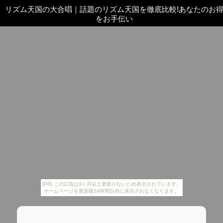
リズム天国の大合唱
｜
話題のリズム天国を徹底比較!あなたのお
をお手伝い
[PR] この広告は3ヶ月以上更新がないため表示されています。
ホームページを更新後24時間以内に表示されなくなります。