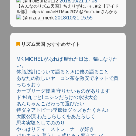
@ImJiEun20112
2018/10/21 17:08
【みんなのリズム天国】ちえりずむ｡･ч･｡#２【アイド
ル部】 https://t.co/crHTMuu2GV @YouTubeさんから
@mizua_merk
2018/10/21 15:55
リズム天国
おすすめサイト
MK MICHELがあれば 晴れた日は、猫になりた
い。
体脂肪計について語るときに僕の語ること
あなたの欲しいヤーコン茶を激安でネットで買
っちゃおう
カープリーグ優勝 守りたいものがあります
ドキ!丸ごと! ニシンだらけの水泳大会
あんちゃんこだわって選びたい
特ダネアトピー♪季節物グッズもたくさん♪
大阪公演 わたしらしくをあたらしく
思考実験としてののり
やっぱりティーストレーナーが好き
パルネット 暮らし・感じる・変えていく