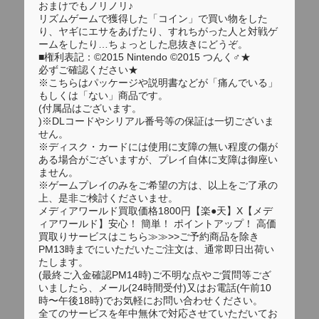
おまけでもノリノリ♪
リズムゲームで獲得した「コイン」で買い物をした
り、ヤギにエサをあげたり、すれちがった人と対戦ゲ
ームをしたり…ちょっとした息抜きにどうぞ。
■権利表記：©2015 Nintendo ©2015 つんく♂★
必ずご確認ください★
※こちらはパッケージや説明書などが「痛んでいる」
もしくは「ない」商品です。
(付属品はございます。
)※DLコードやシリアル番号等の保証は一切ございま
せん。
※ディスク・カードには使用に支障の無い程度の傷が
ある場合がございますが、プレイ自体に支障は御座い
ません。
※ゲームプレイのみをご希望の方は、以上をご了承の
上、是非ご検討くださいませ。
メディアワールド買取価格1800円【楽●天】X【メデ
ィアワールド】安心！ 簡単！ ポイントアップ！ 高価
買取りサービスはこちら≫≫>>ご予約商品を除き
PM13時までにいただいたご注文は、通常即日出荷い
たします。
(最終ご入金確認PM14時)ご不明な点やご質問等ござ
いましたら、メール(24時間受付)又はお電話(午前10
時〜午後18時)でお気軽にお問い合わせください。
全てのサービスを年中無休で対応させていただいてお