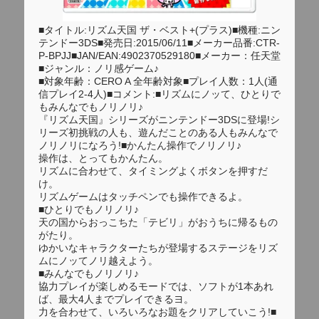
■タイトル:リズム天国 ザ・ベスト+(プラス)■機種:ニン
テンドー3DS■発売日:2015/06/11■メーカー品番:CTR-
P-BPJJ■JAN/EAN:4902370529180■メーカー：任天堂
■ジャンル：ノリ感ゲーム♪
■対象年齢：CERO A 全年齢対象■プレイ人数：1人(通
信プレイ2-4人)■コメント:■リズムにノッて、ひとりで
もみんなでもノリノリ♪
『リズム天国』シリーズがニンテンドー3DSに登場!シ
リーズ初挑戦の人も、遊んだことのある人もみんなで
ノリノリになろう!■かんたん操作でノリノリ♪
操作は、とってもかんたん。
リズムに合わせて、タイミングよくボタンを押すだ
け。
リズムゲームはタッチペンでも操作できるよ。
■ひとりでもノリノリ♪
天の国からおっこちた「テビリ」がおうちに帰るもの
がたり。
ゆかいなキャラクターたちが登場するステージをリズ
ムにノッてノリ越えよう。
■みんなでもノリノリ♪
協力プレイが楽しめるモードでは、ソフトが1本あれ
ば、最大4人までプレイできるヨ。
力を合わせて、いろいろなお題をクリアしていこう!■