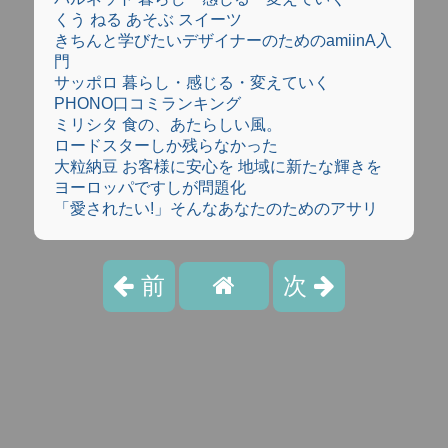
くう ねる あそぶ スイーツ
きちんと学びたいデザイナーのためのamiinA入
門
サッポロ 暮らし・感じる・変えていく
PHONO口コミランキング
ミリシタ 食の、あたらしい風。
ロードスターしか残らなかった
大粒納豆 お客様に安心を 地域に新たな輝きを
ヨーロッパですしが問題化
「愛されたい!」そんなあなたのためのアサリ
前
次